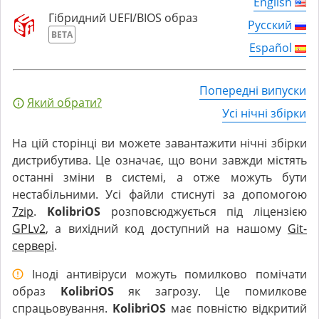
English
Гібридний UEFI/BIOS образ
Русский
BETA
Español
Попередні випуски
Який обрати?
Усі нічні збірки
На цій сторінці ви можете завантажити нічні збірки
дистрибутива. Це означає, що вони завжди містять
останні зміни в системі, а отже можуть бути
нестабільними. Усі файли стиснуті за допомогою
7zip
.
KolibriOS
розповсюджується під ліцензією
GPLv2
, а вихідний код доступний на нашому
Git-
сервері
.
Іноді антивіруси можуть помилково помічати
образ
KolibriOS
як загрозу. Це помилкове
спрацьовування.
KolibriOS
має повністю відкритий