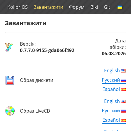
KolibriOS
Завантажити
Форум
Вікі
Git
Завантажити
Дата
Версія:
збірки:
0.7.7.0-9155-gda0e6f492
06.08.2026
English
Русский
Образ дискети
Español
English
Русский
Образ LiveCD
Español