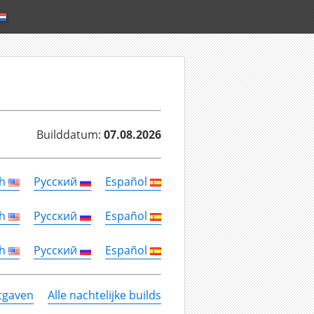
Builddatum:
07.08.2026
sh
Русский
Español
sh
Русский
Español
sh
Русский
Español
itgaven
Alle nachtelijke builds