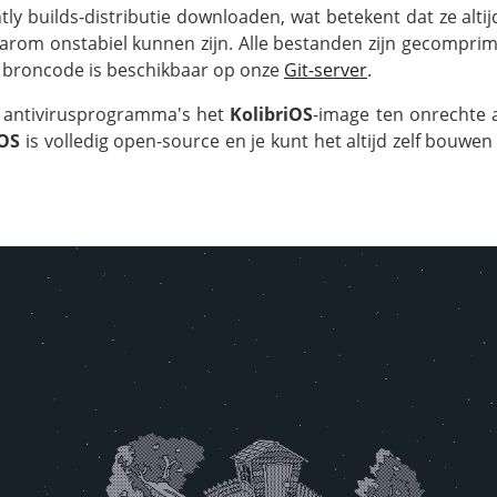
ly builds-distributie downloaden, wat betekent dat ze alti
aarom onstabiel kunnen zijn. Alle bestanden zijn gecompr
de broncode is beschikbaar op onze
Git-server
.
 antivirusprogramma's het
KolibriOS
-image ten onrechte 
iOS
is volledig open-source en je kunt het altijd zelf bouwen