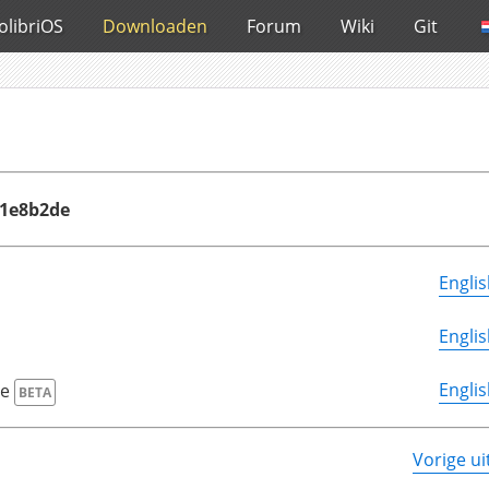
olibriOS
Downloaden
Forum
Wiki
Git
01e8b2de
Engli
Engli
Engli
ge
BETA
Vorige u