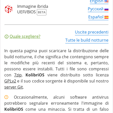
English
Immagine ibrida
Русский
UEFI/BIOS
BETA
Español
Uscite precedenti
Quale scegliere?
Tutte le build notturne
In questa pagina puoi scaricare la distribuzione delle
build notturne, il che significa che contengono sempre
le modifiche più recenti del sistema e, pertanto,
possono essere instabili. Tutti i file sono compressi
con
7zip
.
KolibriOS
viene distribuito sotto licenza
GPLv2
e il suo codice sorgente è disponibile sul nostro
server Git
.
Occasionalmente, alcuni software antivirus
potrebbero segnalare erroneamente l'immagine di
KolibriOS
come una minaccia. Si tratta di un falso