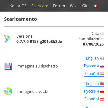
KolibriOS
Scaricare
Forum
Wiki
Git
Scaricamento
Data di
Versione:
compilazione:
0.7.7.0-9158-g201e8b2de
07/08/2026
English
Русский
Immagine su dischetto
Español
English
Русский
Immagine LiveCD
Español